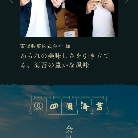
東陽製菓株式会社 様
D
ソ
あられの美味しさを引き立て
る、海苔の豊かな風味