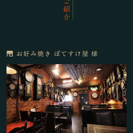
お好み焼き ぼてすけ屋 様